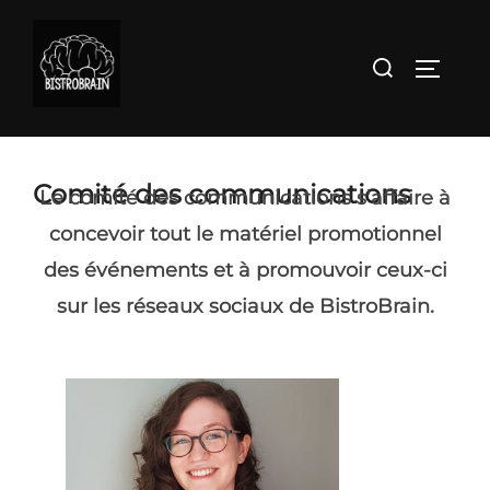
Aller
au
Rechercher :
PERMU
contenu
Comité des communications
Le comité des communications s’affaire à
concevoir tout le matériel promotionnel
des événements et à promouvoir ceux-ci
sur les réseaux sociaux de BistroBrain.